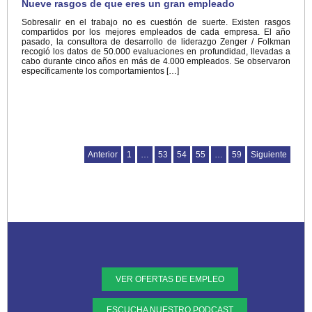
Nueve rasgos de que eres un gran empleado
Sobresalir en el trabajo no es cuestión de suerte. Existen rasgos
compartidos por los mejores empleados de cada empresa. El año
pasado, la consultora de desarrollo de liderazgo Zenger / Folkman
recogió los datos de 50.000 evaluaciones en profundidad, llevadas a
cabo durante cinco años en más de 4.000 empleados. Se observaron
específicamente los comportamientos […]
Anterior
1
…
53
54
55
…
59
Siguiente
VER OFERTAS DE EMPLEO
ESCUCHA NUESTRO PODCAST