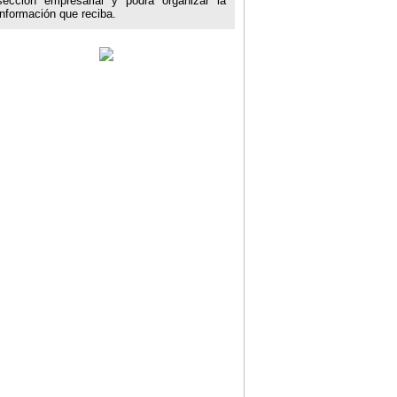
sección empresarial y podrá organizar la
información que reciba.