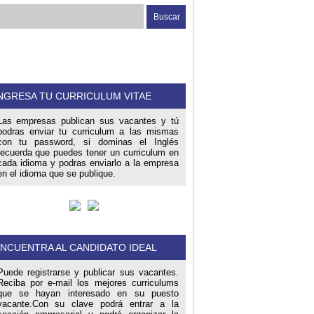
NGRESA TU CURRICULUM VITAE
Las empresas publican sus vacantes y tú
podras enviar tu curriculum a las mismas
con tu password, si dominas el Inglés
recuerda que puedes tener un curriculum en
cada idioma y podras enviarlo a la empresa
en el idioma que se publique.
NCUENTRA AL CANDIDATO IDEAL
Puede registrarse y publicar sus vacantes.
Reciba por e-mail los mejores curriculums
que se hayan interesado en su puesto
vacante.Con su clave podrá entrar a la