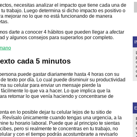
ectos, necesitas analizar el impacto que tiene cada una de
 tu trabajo. Luego determina si dicho impacto es positivo o
ra mejorar no lo que no está funcionando de manera
tas.
mos darte a conocer 4 hábitos que pueden llegar a afectar
dad y algunos consejos para superarlos por completo.
I
texto cada 5 minutos
persona puede gastar diariamente hasta 4 horas con su
 de texto por día. Lo cual puede disminuir su productividad
oma su celular para enviar un mensaje pierde la
 fácilmente lo que va a hacer. Lo que implica que la
ara retomar lo que venía haciendo y concentrarse de
E
nta en lo posible dejar tu celular lejos de tu sitio de
es. Revísalo únicamente cuando tengas una urgencia, a la
ine tu horario laboral. Puede que al principio te sientas
cibes, pero si realmente te concentras en tu trabajo, no
elular y con el tiempo podrás acostumbrarte a revisarlo