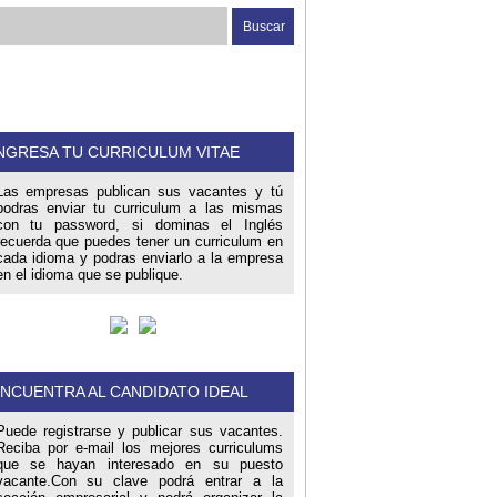
NGRESA TU CURRICULUM VITAE
Las empresas publican sus vacantes y tú
podras enviar tu curriculum a las mismas
con tu password, si dominas el Inglés
recuerda que puedes tener un curriculum en
cada idioma y podras enviarlo a la empresa
en el idioma que se publique.
NCUENTRA AL CANDIDATO IDEAL
Puede registrarse y publicar sus vacantes.
Reciba por e-mail los mejores curriculums
que se hayan interesado en su puesto
vacante.Con su clave podrá entrar a la