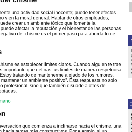
ente una actividad social inocente; puede tener efectos
po y en la moral general. Hablar de otros empleados,
uede crear un ambiente tóxico que fomente la
puede afectar la reputación y el bienestar de las personas
egativo del chisme es el primer paso para abordarlo de
I
s
chisme es establecer límites claros. Cuando alguien te trae
s importante que definas tus límites de manera respetuosa
“Estoy tratando de mantenerme alejado de los rumores.
n mantener un ambiente positivo”. Esta respuesta no solo
 profesional, sino que también disuade a otros de
opiadas.
E
ón
versación que comienza a inclinarse hacia el chisme, una
ión hacia temas más constructivos. Por ejemplo, si un