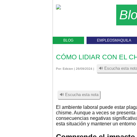
Bl
BLOG
EMPLEOSMAQUILA
CÓMO LIDIAR CON EL C
🔊 Escucha esta not
Por:
Edicion
| 26/09/2024 |
🔊 Escucha esta nota
El ambiente laboral puede estar plag
chisme. Aunque a veces se presenta d
consecuencias negativas significativa
esta situación y mantener un entorno 
Comprende el impacto 