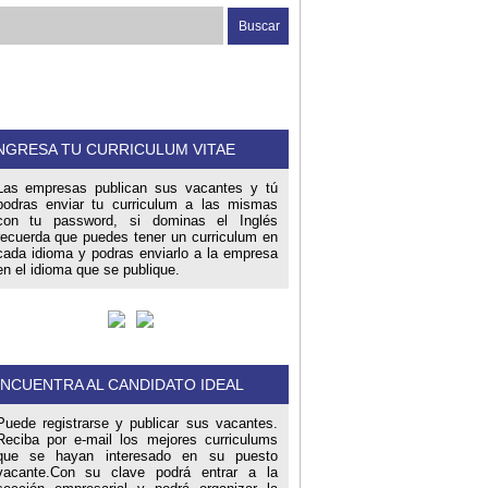
NGRESA TU CURRICULUM VITAE
Las empresas publican sus vacantes y tú
podras enviar tu curriculum a las mismas
con tu password, si dominas el Inglés
recuerda que puedes tener un curriculum en
cada idioma y podras enviarlo a la empresa
en el idioma que se publique.
NCUENTRA AL CANDIDATO IDEAL
Puede registrarse y publicar sus vacantes.
Reciba por e-mail los mejores curriculums
que se hayan interesado en su puesto
vacante.Con su clave podrá entrar a la