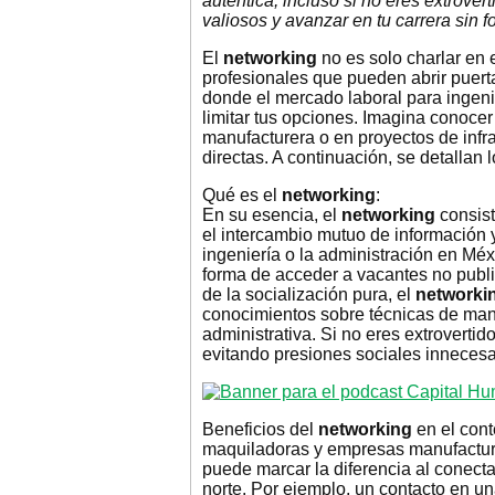
auténtica, incluso si no eres extrover
valiosos y avanzar en tu carrera sin 
El
networking
no es solo charlar en 
profesionales que pueden abrir puer
donde el mercado laboral para ingenie
limitar tus opciones. Imagina conocer
manufacturera o en proyectos de infr
directas. A continuación, se detallan 
Qué es el
networking
:
En su esencia, el
networking
consist
el intercambio mutuo de información
ingeniería o la administración en Méx
forma de acceder a vacantes no public
de la socialización pura, el
networki
conocimientos sobre técnicas de mant
administrativa. Si no eres extrovertid
evitando presiones sociales innecesar
Beneficios del
networking
en el cont
maquiladoras y empresas manufacture
puede marcar la diferencia al conect
norte. Por ejemplo, un contacto en un