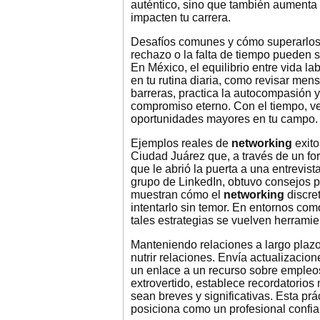
auténtico, sino que también aumenta 
impacten tu carrera.
Desafíos comunes y cómo superarlos:
rechazo o la falta de tiempo pueden s
En México, el equilibrio entre vida lab
en tu rutina diaria, como revisar men
barreras, practica la autocompasión 
compromiso eterno. Con el tiempo, 
oportunidades mayores en tu campo.
Ejemplos reales de
networking
exito
Ciudad Juárez que, a través de un for
que le abrió la puerta a una entrevis
grupo de LinkedIn, obtuvo consejos 
muestran cómo el
networking
discret
intentarlo sin temor. En entornos co
tales estrategias se vuelven herramie
Manteniendo relaciones a largo plazo:
nutrir relaciones. Envía actualizacion
un enlace a un recurso sobre empleos
extrovertido, establece recordatorio
sean breves y significativas. Esta prá
posiciona como un profesional confiab