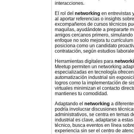
interacciones.
El rol del
networking
en entrevistas 
al aportar referencias o insights sob
excompañeros de cursos técnicos pued
maquilas, ayudándote a prepararte mej
amigos cercanos primero, simulando 
enfoque no solo mejora tu currículum 
posiciona como un candidato proactiv
contratación, según estudios laborale
Herramientas digitales para
network
Meetup permiten un networking adapt
especializadas en tecnología ofrecen
automatización industrial sin exposic
logros como la implementación de sis
virtuales minimizan el contacto direc
mantienes tu comodidad.
Adaptando el
networking
a diferente
podría involucrar discusiones técnic
administrativos, se centra en temas d
industrial es clave, adaptarse a estas
técnico, busca eventos en línea sobr
experiencia sin ser el centro de aten