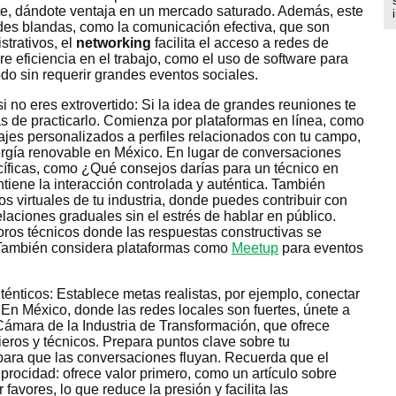
e, dándote ventaja en un mercado saturado. Además, este
des blandas, como la comunicación efectiva, que son
strativos, el
networking
facilita el acceso a redes de
e eficiencia en el trabajo, como el uso de software para
odo sin requerir grandes eventos sociales.
i no eres extrovertido: Si la idea de grandes reuniones te
s de practicarlo. Comienza por plataformas en línea, como
jes personalizados a perfiles relacionados con tu campo,
rgía renovable en México. En lugar de conversaciones
cíficas, como ¿Qué consejos darías para un técnico en
tiene la interacción controlada y auténtica. También
s virtuales de tu industria, donde puedes contribuir con
laciones graduales sin el estrés de hablar en público.
oros técnicos donde las respuestas constructivas se
. También considera plataformas como
Meetup
para eventos
énticos: Establece metas realistas, por ejemplo, conectar
n México, donde las redes locales son fuertes, únete a
ámara de la Industria de Transformación, que ofrece
ieros y técnicos. Prepara puntos clave sobre tu
para que las conversaciones fluyan. Recuerda que el
iprocidad: ofrece valor primero, como un artículo sobre
r favores, lo que reduce la presión y facilita las