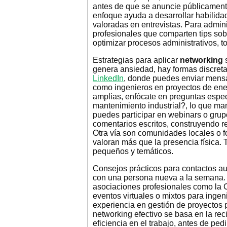
antes de que se anuncie públicament
enfoque ayuda a desarrollar habilida
valoradas en entrevistas. Para admini
profesionales que comparten tips sobr
optimizar procesos administrativos, t
Estrategias para aplicar
networking
s
genera ansiedad, hay formas discreta
LinkedIn
, donde puedes enviar mensa
como ingenieros en proyectos de ene
amplias, enfócate en preguntas espe
mantenimiento industrial?, lo que man
puedes participar en webinars o grupo
comentarios escritos, construyendo re
Otra vía son comunidades locales o f
valoran más que la presencia física
pequeños y temáticos.
Consejos prácticos para contactos aut
con una persona nueva a la semana. E
asociaciones profesionales como la C
eventos virtuales o mixtos para ingen
experiencia en gestión de proyectos 
networking efectivo se basa en la rec
eficiencia en el trabajo, antes de pedi