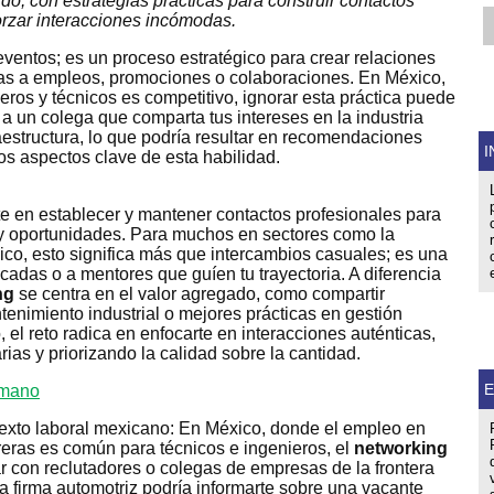
tido, con estrategias prácticas para construir contactos
forzar interacciones incómodas.
eventos; es un proceso estratégico para crear relaciones
tas a empleos, promociones o colaboraciones. En México,
ros y técnicos es competitivo, ignorar esta práctica puede
 a un colega que comparta tus intereses en la industria
aestructura, lo que podría resultar en recomendaciones
I
los aspectos clave de esta habilidad.
e en establecer y mantener contactos profesionales para
 y oportunidades. Para muchos en sectores como la
ico, esto significa más que intercambios casuales; es una
adas o a mentores que guíen tu trayectoria. A diferencia
ng
se centra en el valor agregado, como compartir
enimiento industrial o mejores prácticas en gestión
o, el reto radica en enfocarte en interacciones auténticas,
ias y priorizando la calidad sobre la cantidad.
E
exto laboral mexicano: En México, donde el empleo en
ras es común para técnicos e ingenieros, el
networking
ar con reclutadores o colegas de empresas de la frontera
a firma automotriz podría informarte sobre una vacante