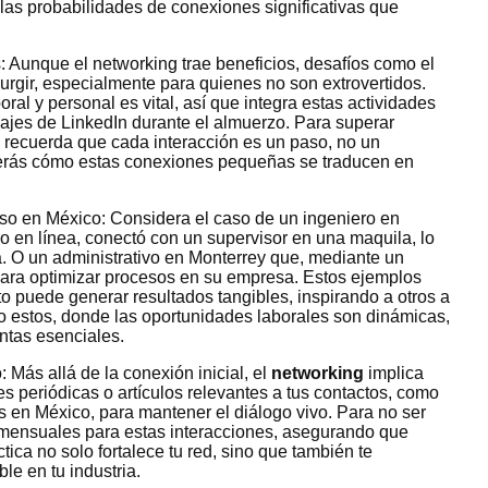
las probabilidades de conexiones significativas que
 Aunque el networking trae beneficios, desafíos como el
urgir, especialmente para quienes no son extrovertidos.
oral y personal es vital, así que integra estas actividades
sajes de LinkedIn durante el almuerzo. Para superar
y recuerda que cada interacción es un paso, no un
verás cómo estas conexiones pequeñas se traducen en
so en México: Considera el caso de un ingeniero en
o en línea, conectó con un supervisor en una maquila, lo
ta. O un administrativo en Monterrey que, mediante un
para optimizar procesos en su empresa. Estos ejemplos
o puede generar resultados tangibles, inspirando a otros a
mo estos, donde las oportunidades laborales son dinámicas,
ntas esenciales.
 Más allá de la conexión inicial, el
networking
implica
es periódicas o artículos relevantes a tus contactos, como
 en México, para mantener el diálogo vivo. Para no ser
s mensuales para estas interacciones, asegurando que
ctica no solo fortalece tu red, sino que también te
le en tu industria.