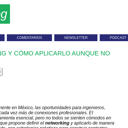
og
COMENTARIOS
NEWSLETTER
PODCAST
NG Y CÓMO APLICARLO AUNQUE NO
a
mente en México, las oportunidades para ingenieros,
 cada vez más de conexiones profesionales. El
amienta esencial, pero no todos se sienten cómodos en
oque propone definir el
networking
y aplicarlo de manera