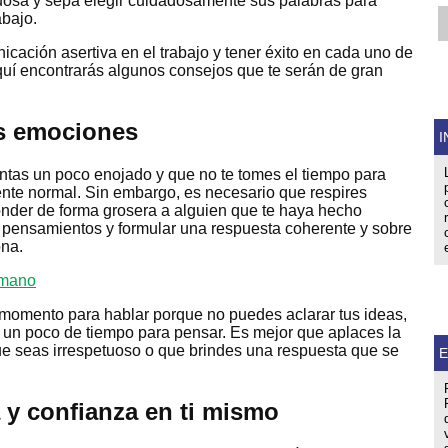
osa y sepa elegir cuidadosamente sus palabras para
abajo.
icación asertiva en el trabajo y tener éxito en cada uno de
aquí encontrarás algunos consejos que te serán de gran
us emociones
I
ntas un poco enojado y que no te tomes el tiempo para
mente normal. Sin embargo, es necesario que respires
onder de forma grosera a alguien que te haya hecho
us pensamientos y formular una respuesta coherente y sobre
ona.
 momento para hablar porque no puedes aclarar tus ideas,
 un poco de tiempo para pensar. Es mejor que aplaces la
e seas irrespetuoso o que brindes una respuesta que se
E
 y confianza en ti mismo