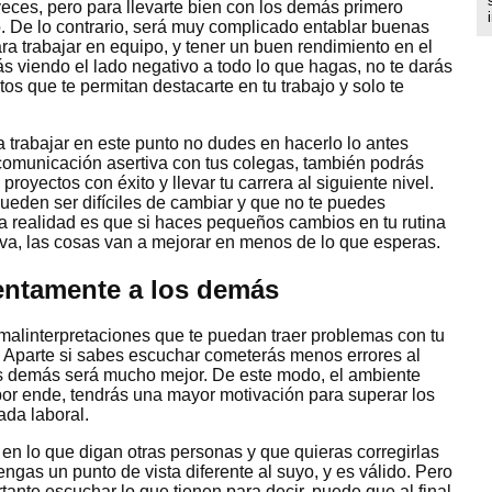
ces, pero para llevarte bien con los demás primero
o. De lo contrario, será muy complicado entablar buenas
ara trabajar en equipo, y tener un buen rendimiento en el
s viendo el lado negativo a todo lo que hagas, no te darás
os que te permitan destacarte en tu trabajo y solo te
trabajar en este punto no dudes en hacerlo lo antes
comunicación asertiva con tus colegas, también podrás
 proyectos con éxito y llevar tu carrera al siguiente nivel.
pueden ser difíciles de cambiar y que no te puedes
la realidad es que si haces pequeños cambios en tu rutina
iva, las cosas van a mejorar en menos de lo que esperas.
entamente a los demás
malinterpretaciones que te puedan traer problemas con tu
. Aparte si sabes escuchar cometerás menos errores al
 los demás será mucho mejor. De este modo, el ambiente
 por ende, tendrás una mayor motivación para superar los
ada laboral.
en lo que digan otras personas y que quieras corregirlas
gas un punto de vista diferente al suyo, y es válido. Pero
tante escuchar lo que tienen para decir, puede que al final