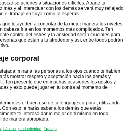
scar soluciones a situaciones difíciles. Aparte tu
z más y al interactuar con los demás se verá muy reflejado
ue el trabajo no fluya como lo esperas.
 que te ayuden a controlar de la mejor manera tus niveles
con cabeza fría en los momentos más complicados. Ten
ente control del estrés y la ansiedad serán cruciales para
ersonas que están a tu alrededor y así, entre todos podrán
tivo.
aje corporal
elajada, mirar a las personas a los ojos cuando te hablen
rarás mostrar respeto y aceptación hacia los demás y
ti. Ten presente que en muchas ocasiones los gestos y
das y esto puede jugar en tu contra al momento de
lementes el buen uso de tu lenguaje corporal, utilizando
 Con esto le harás saber a los demás que estás
lmente te interesa dar lo mejor de ti mismo en todo
n de manera apropiada.
s
,
hábitos
,
productividad
,
Trabajo