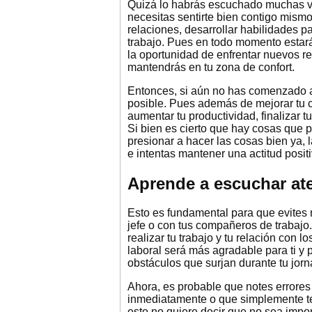
Quizá lo habrás escuchado muchas ve
necesitas sentirte bien contigo mism
relaciones, desarrollar habilidades p
trabajo. Pues en todo momento estará
la oportunidad de enfrentar nuevos ret
mantendrás en tu zona de confort.
Entonces, si aún no has comenzado a 
posible. Pues además de mejorar tu 
aumentar tu productividad, finalizar tu
Si bien es cierto que hay cosas que 
presionar a hacer las cosas bien ya, 
e intentas mantener una actitud posit
Aprende a escuchar at
Esto es fundamental para que evites 
jefe o con tus compañeros de trabajo
realizar tu trabajo y tu relación con
laboral será más agradable para ti y
obstáculos que surjan durante tu jorn
Ahora, es probable que notes errores 
inmediatamente o que simplemente ten
esto no quiere decir que no sea impor