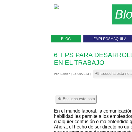
Bl
BLOG
EMPLEOSMAQUILA
6 TIPS PARA DESARROL
EN EL TRABAJO
🔊 Escucha esta not
Por:
Edicion
| 16/06/2023 |
🔊 Escucha esta nota
En el mundo laboral, la comunicación 
habilidad les permite a los empleados
cualquier confusión o malentendido qu
Ahora, el hecho de ser directo no qu