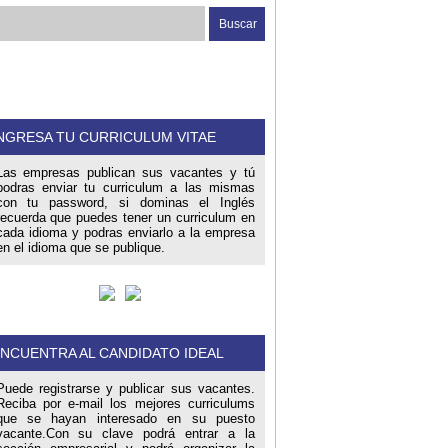
NGRESA TU CURRICULUM VITAE
Las empresas publican sus vacantes y tú
podras enviar tu curriculum a las mismas
con tu password, si dominas el Inglés
recuerda que puedes tener un curriculum en
cada idioma y podras enviarlo a la empresa
en el idioma que se publique.
NCUENTRA AL CANDIDATO IDEAL
Puede registrarse y publicar sus vacantes.
Reciba por e-mail los mejores curriculums
que se hayan interesado en su puesto
vacante.Con su clave podrá entrar a la